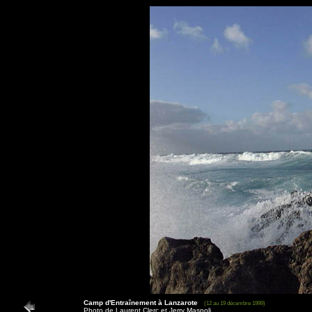
Camp d'Entraînement à Lanzarote
(12 au 19 décembre 1999)
Photo de Laurent Clerc et Jerry Maspoli