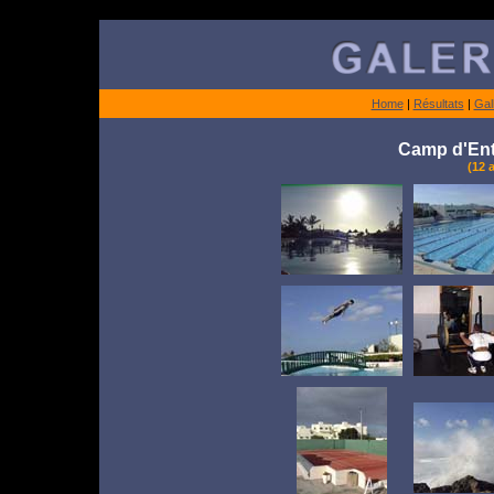
Home
|
Résultats
|
Gal
Camp d'Ent
(12 